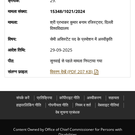
29.
15348/1021/2024
श्री प्रभाकर कुमार बनाम रजिस्ट्रार, दिल्ली
विश्वविद्यालय
सेमी असिस्टेंट पद के प्रमोशन में अस्वीकृति
29-09-2025
सुनवाई से पहले मामला निपटाया गया
विवरण देखें (PDF 207 KB)
संपर्क करें
प्रतिक्रिया
कॉपीराइट नीति
अस्वीकरण
सहायता
हाइपरलिंकिंग नीति
गोपनीयता नीति
नियम व शर्त
वेबसाइट नीतियां
वेब सूचना प्रबंधक
Content Owned by Office of Chief Commissioner for Persons with
Disabilities